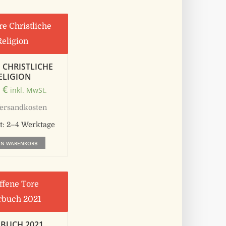
 CHRISTLICHE
ELIGION
0
€
inkl. MwSt.
ersandkosten
t:
2–4 Werktage
EN WARENKORB
RBUCH 2021