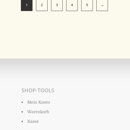
1
2
3
4
5
→
SHOP-TOOLS
Mein Konto
Warenkorb
Kasse