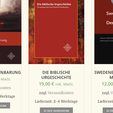
FENBARUNG
DIE BIBLISCHE
SWEDENB
URGESCHICHTE
M
. MwSt.
19,00
€
12,0
inkl. MwSt.
kosten
zzgl.
Versandkosten
zzgl.
V
Werktage
Lieferzeit:
2–4 Werktage
Lieferzei
KORB
IN DEN WARENKORB
IN D