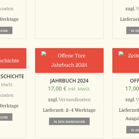
kosten
zzgl.
V
Werktage
Lieferzei
KORB
IN D
SCHICHTE
JAHRBUCH 2024
OFF
. MwSt.
17,00
€
17,0
inkl. MwSt.
kosten
zzgl.
Versandkosten
zzgl.
V
Werktage
Lieferzeit:
2–4 Werktage
Lieferzei
KORB
Ausga
IN DEN WARENKORB
IN D