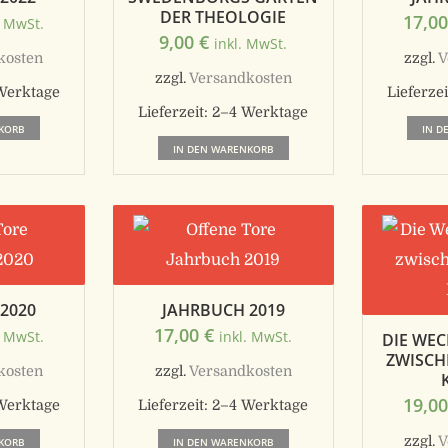
DER THEOLOGIE
17,0
. MwSt.
9,00
€
inkl. MwSt.
kosten
zzgl.
V
zzgl.
Versandkosten
Werktage
Lieferzei
Lieferzeit:
2–4 Werktage
KORB
IN D
IN DEN WARENKORB
2020
JAHRBUCH 2019
17,00
€
. MwSt.
inkl. MwSt.
DIE WE
ZWISCH
kosten
zzgl.
Versandkosten
19,0
Werktage
Lieferzeit:
2–4 Werktage
zzgl.
V
KORB
IN DEN WARENKORB