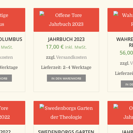
KOLUMBUS
JAHRBUCH 2023
WAHRE
R
17,00
€
. MwSt.
inkl. MwSt.
56,0
kosten
zzgl.
Versandkosten
zzgl.
V
Werktage
Lieferzeit:
2–4 Werktage
Lieferzei
KORB
IN DEN WARENKORB
IN D
2022
SWEDENBORGS GARTEN
JAH