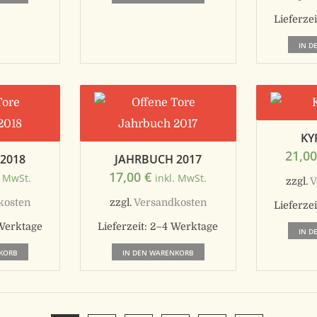
Lieferzei
IN D
KY
21,0
2018
JAHRBUCH 2017
17,00
€
. MwSt.
inkl. MwSt.
zzgl.
V
kosten
zzgl.
Versandkosten
Lieferzei
Werktage
Lieferzeit:
2–4 Werktage
IN D
KORB
IN DEN WARENKORB