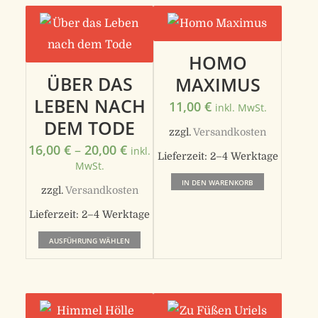
HOMO
ÜBER DAS
MAXIMUS
LEBEN NACH
11,00
€
inkl. MwSt.
DEM TODE
zzgl.
Versandkosten
16,00
€
–
20,00
€
inkl.
Lieferzeit:
2–4 Werktage
MwSt.
IN DEN WARENKORB
zzgl.
Versandkosten
Lieferzeit:
2–4 Werktage
Dieses
AUSFÜHRUNG WÄHLEN
Produkt
weist
mehrere