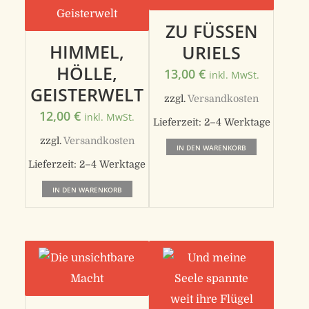
Varianten
ZU FÜSSEN
auf.
HIMMEL,
Die
URIELS
Optionen
HÖLLE,
13,00
€
inkl. MwSt.
können
GEISTERWELT
zzgl.
Versandkosten
auf
12,00
€
inkl. MwSt.
Lieferzeit:
2–4 Werktage
der
zzgl.
Versandkosten
IN DEN WARENKORB
Produktseite
Lieferzeit:
2–4 Werktage
gewählt
IN DEN WARENKORB
werden