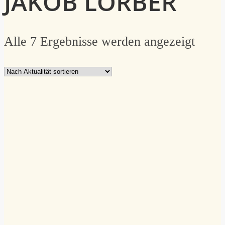
JAKOB LORBER
Nach
Alle 7 Ergebnisse werden angezeigt
Aktua
sortie