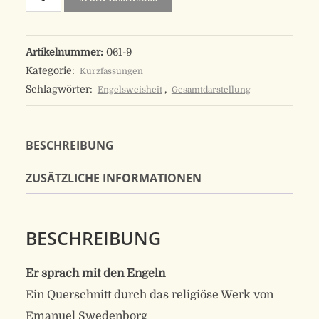
sprach
mit
Artikelnummer:
061-9
den
Kategorie:
Kurzfassungen
Engeln
Schlagwörter:
,
Engelsweisheit
Gesamtdarstellung
Menge
BESCHREIBUNG
ZUSÄTZLICHE INFORMATIONEN
BESCHREIBUNG
Er sprach mit den Engeln
Ein Querschnitt durch das religiöse Werk von
Emanuel Swedenborg