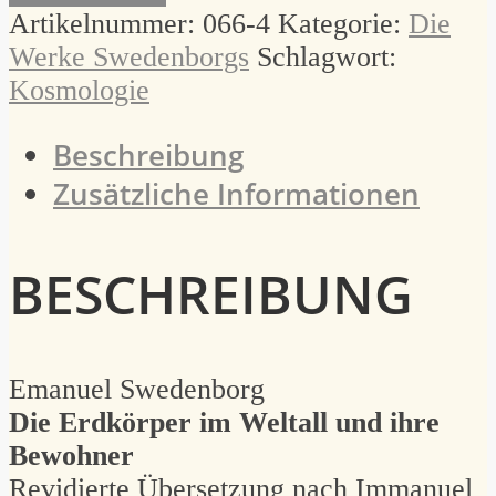
Weltall
Artikelnummer:
066-4
Kategorie:
Die
Menge
Werke Swedenborgs
Schlagwort:
Kosmologie
Beschreibung
Zusätzliche Informationen
BESCHREIBUNG
Emanuel Swedenborg
Die Erdkörper im Weltall und ihre
Bewohner
Revidierte Übersetzung nach Immanuel