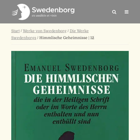
Start
/
Werke von Swedenborg
/
Die Werke
Swedenborgs
/ Himmlische Geheimnisse | 12