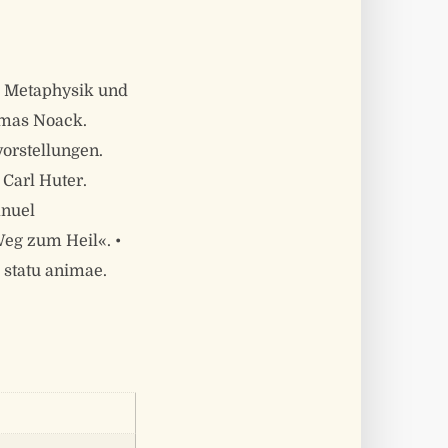
a. Metaphysik und
omas Noack.
orstellungen.
Carl Huter.
anuel
eg zum Heil«. •
 statu animae.