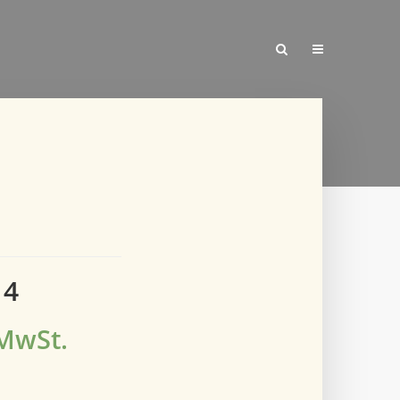
14
 MwSt.