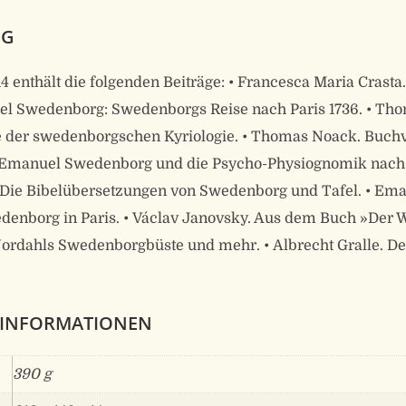
NG
 enthält die folgenden Beiträge: • Francesca Maria Crast
uel Swedenborg: Swedenborgs Reise nach Paris 1736. • Th
e der swedenborgschen Kyriologie. • Thomas Noack. Buchv
t. Emanuel Swedenborg und die Psycho-Physiognomik nach 
Die Bibelübersetzungen von Swedenborg und Tafel. • Em
enborg in Paris. • Václav Janovsky. Aus dem Buch »Der W
rdahls Swedenborgbüste und mehr. • Albrecht Gralle. De
 INFORMATIONEN
390 g