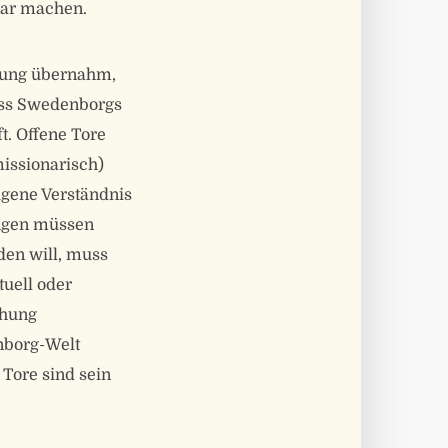
bar machen.
tung übernahm,
ass Swedenborgs
t. Offene Tore
issionarisch)
igene Verständnis
ungen müssen
den will, muss
uell oder
chung
nborg-Welt
 Tore sind sein