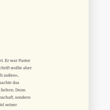
t. Er war Pastor
hrift wollte aber
ch außen«,
 machte das
 liefern. Denn
nschaft, sondern
el seiner