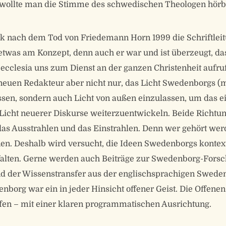
wollte man die Stimme des schwedischen Theologen hör
 nach dem Tod von Friedemann Horn 1999 die Schriftlei
etwas am Konzept, denn auch er war und ist überzeugt, d
 ecclesia uns zum Dienst an der ganzen Christenheit aufruf
neuen Redakteur aber nicht nur, das Licht Swedenborgs (m
ssen, sondern auch Licht von außen einzulassen, um das e
icht neuerer Diskurse weiterzuentwickeln. Beide Richt
das Ausstrahlen und das Einstrahlen. Denn wer gehört wer
en. Deshalb wird versucht, die Ideen Swedenborgs kontext
tfalten. Gerne werden auch Beiträge zur Swedenborg-Fors
 der Wissenstransfer aus der englischsprachigen Swede
enborg war ein in jeder Hinsicht offener Geist. Die Offenen
ffen – mit einer klaren programmatischen Ausrichtung.