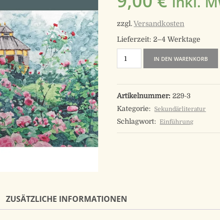
9,00
€
inkl. M
zzgl.
Versandkosten
Lieferzeit:
2–4 Werktage
Swedenborgs
IN DEN WARENKORB
Garten
der
Artikelnummer:
229-3
Theologie
Kategorie:
Sekundärliteratur
Menge
Schlagwort:
Einführung
ZUSÄTZLICHE INFORMATIONEN