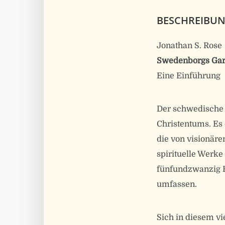
BESCHREIBU
Jonathan S. Rose
Swedenborgs Gart
Eine Einführung
Der schwedische 
Christentums. Es 
die von visionäre
spirituelle Werke 
fünfundzwanzig B
umfassen.
Sich in diesem vi