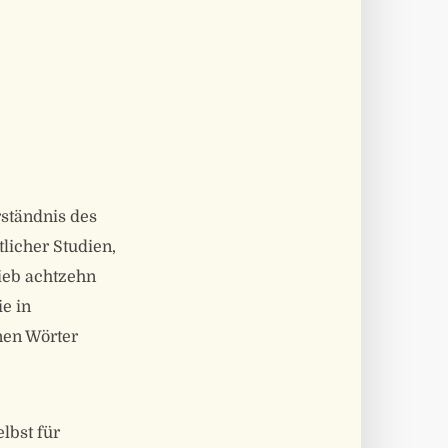
ständnis des
licher Studien,
ieb achtzehn
ie in
nen Wörter
lbst für