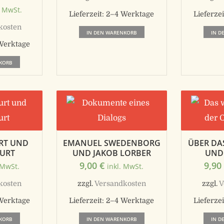
. MwSt.
Lieferzeit:
2–4 Werktage
Lieferzei
kosten
IN DEN WARENKORB
IN D
Werktage
KORB
RT UND
EMANUEL SWEDENBORG
ÜBER DAS
URT
UND JAKOB LORBER
ND 
9,00
€
9,9
 MwSt.
inkl. MwSt.
kosten
zzgl.
Versandkosten
zzgl.
V
Werktage
Lieferzeit:
2–4 Werktage
Lieferzei
KORB
IN DEN WARENKORB
IN D