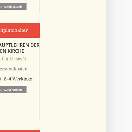
EN WARENKORB
HAUPTLEHREN DER
EN KIRCHE
0
€
inkl. MwSt.
ersandkosten
t:
2–4 Werktage
EN WARENKORB