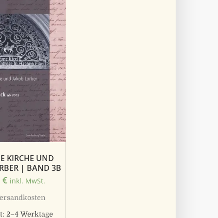
UE KIRCHE UND
RBER | BAND 3B
0
€
inkl. MwSt.
ersandkosten
t:
2–4 Werktage