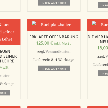
IN DEN WARENKORB
IN D
ERKLÄRTE OFFENBARUNG
DIE VIER 
NEU
125,00
€
inkl. MwSt.
18,0
NEUEN
zzgl.
Versandkosten
D SEINER
zzgl.
V
Lieferzeit:
2–4 Werktage
 LEHRE
Lieferzei
 MwSt.
IN DEN WARENKORB
IN D
kosten
Werktage
KORB