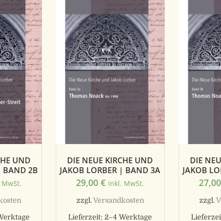
DIE NEUE KIRCHE UND
DIE NE
CHE UND
JAKOB LORBER | BAND 3A
JAKOB LO
| BAND 2B
29,00
€
27,0
inkl. MwSt.
. MwSt.
zzgl.
Versandkosten
zzgl.
V
kosten
Lieferzeit:
2–4 Werktage
Lieferzei
Werktage