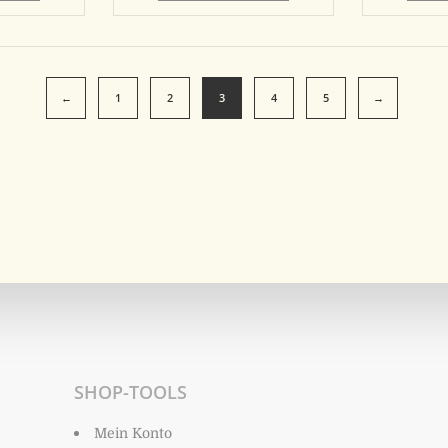
←
1
2
3
4
5
→
SHOP-TOOLS
Mein Konto