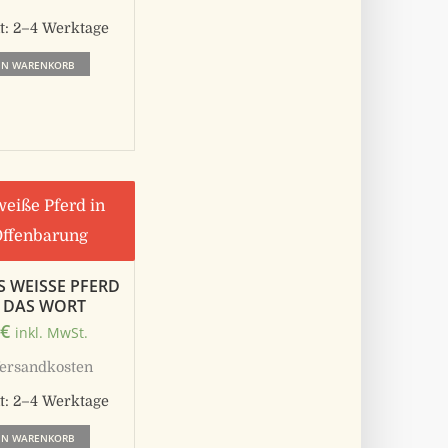
Optionen
t:
2–4 Werktage
können
EN WARENKORB
auf
der
Produktseite
gewählt
werden
 WEISSE PFERD U
DAS WORT
0
€
inkl. MwSt.
ersandkosten
t:
2–4 Werktage
EN WARENKORB