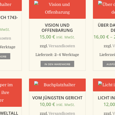
H 1743-
VISION UND
ÜBER D
 MwSt.
OFFENBARUNG
D
15,00
€
16,00
€
–
inkl. MwSt.
kosten
zzgl.
Versandkosten
zzgl.
V
Werktage
Lieferzeit:
2–4 Werktage
Lieferzei
KORB
IN DEN WARENKORB
AUSF
VOM JÜNGSTEN GERICHT
LICHT I
10,00
€
12,0
inkl. MwSt.
 WELTALL
zzgl.
Versandkosten
zzgl.
V