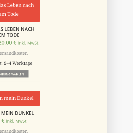
AS LEBEN NACH
EM TODE
20,00
€
inkl. MwSt.
ersandkosten
t:
2–4 Werktage
Dieses
ÜHRUNG WÄHLEN
Produkt
weist
mehrere
Varianten
N MEIN DUNKEL
auf.
0
€
inkl. MwSt.
Die
ersandkosten