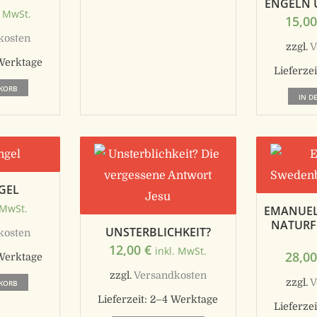
ENGELN
. MwSt.
15,0
kosten
zzgl.
V
Werktage
Lieferzei
KORB
IN D
GEL
 MwSt.
EMANUEL
NATURF
UNSTERBLICHKEIT?
kosten
12,00
€
inkl. MwSt.
28,0
Werktage
zzgl.
Versandkosten
zzgl.
V
KORB
Lieferzeit:
2–4 Werktage
Lieferzei