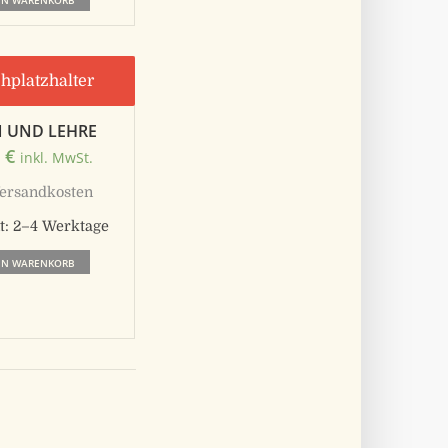
EN WARENKORB
N UND LEHRE
0
€
inkl. MwSt.
ersandkosten
t:
2–4 Werktage
EN WARENKORB