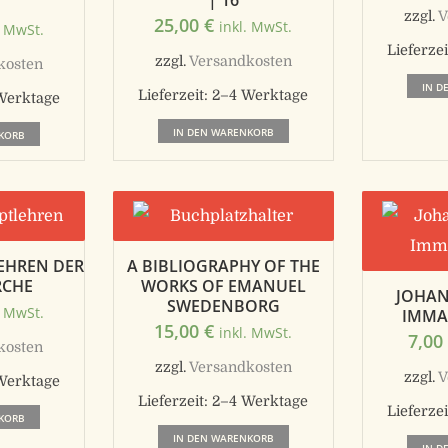
| 16
zzgl.
V
25,00
€
inkl. MwSt.
. MwSt.
Lieferzei
zzgl.
Versandkosten
kosten
IN D
Lieferzeit:
2–4 Werktage
Werktage
IN DEN WARENKORB
KORB
LEHREN DER
A BIBLIOGRAPHY OF THE
RCHE
WORKS OF EMANUEL
JOHAN
SWEDENBORG
. MwSt.
IMMA
15,00
€
inkl. MwSt.
7,0
kosten
zzgl.
Versandkosten
zzgl.
V
Werktage
Lieferzeit:
2–4 Werktage
Lieferzei
KORB
IN DEN WARENKORB