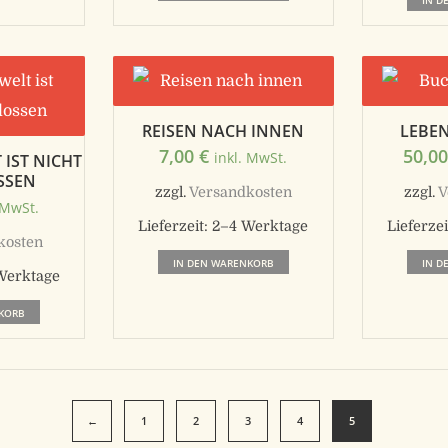
IN D
REISEN NACH INNEN
LEBE
7,00
€
50,0
inkl. MwSt.
 IST NICHT
SSEN
zzgl.
Versandkosten
zzgl.
V
 MwSt.
Lieferzeit:
2–4 Werktage
Lieferzei
kosten
IN DEN WARENKORB
IN D
Werktage
KORB
←
1
2
3
4
5