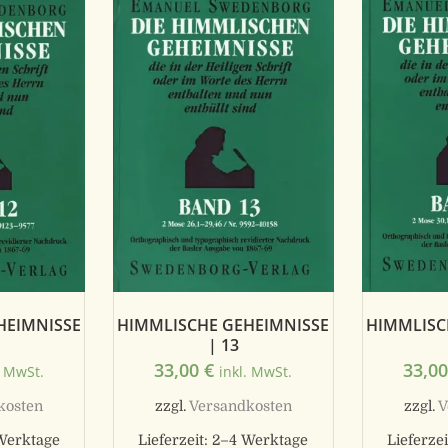
HEIMNISSE
HIMMLISCHE GEHEIMNISSE
HIMMLISC
| 13
33,00
€
33,0
. MwSt.
inkl. MwSt.
kosten
zzgl.
Versandkosten
zzgl.
V
Werktage
Lieferzeit:
2–4 Werktage
Lieferzei